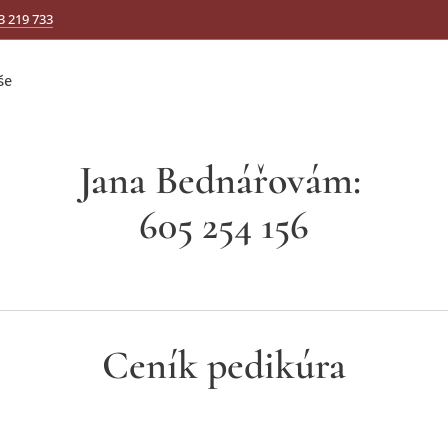
3 219 733
še
Jana Bednářovám:
605 254 156
Ceník pedikúra