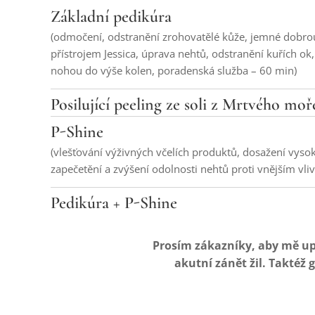
Základní pedikúra
(odmočení, odstranění zrohovatělé kůže, jemné dobro
přístrojem Jessica, úprava nehtů, odstranění kuřích ok
nohou do výše kolen, poradenská služba – 60 min)
Posilující peeling ze soli z Mrtvého moř
P-Shine
(vlešťování výživných včelích produktů, dosažení vyso
zapečetění a zvýšení odolnosti nehtů proti vnějším vli
Pedikúra + P-Shine
Prosím zákazníky, aby mě up
akutní zánět žil. Taktéž