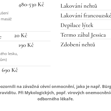
480-530 Kč
Lakování nehtů
ušení
Lakování francouzsk
, masáž
Depilace lýtek
Termo zábal Jessica
20 Kč
e
Zdobení nehtů
190 Kč
kého lesku,
vům)
690 Kč
ozornili na závažná cévní onmocnění, jako je např. Bür
 graviditu. Při Mykologických, popř. virových onemocněn
odborného lékaře.